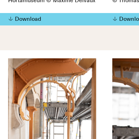
Hortamuseum © Maxime Delvaux
© Thomas
Download
Downlo