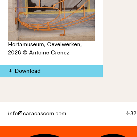
Hortamuseum, Gevelwerken,
2026 © Antoine Grenez
Download
info
@
caracascom.com
+
32