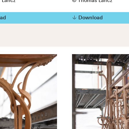
 Lancz
© Thomas Lancz
ad
Download