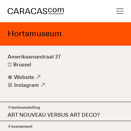
Hortamuseum
Amerikaansestraat 27
Brussel
w
Website
9
i
Instagram
9
#
tentoonstelling
ART NOUVEAU VERSUS ART DECO?
#
evenement