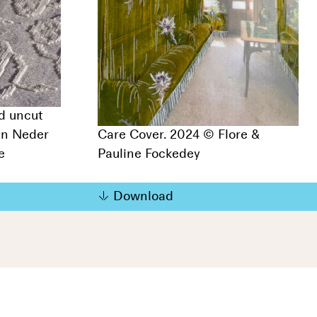
d uncut
an Neder
Care Cover. 2024 © Flore &
e
Pauline Fockedey
Download