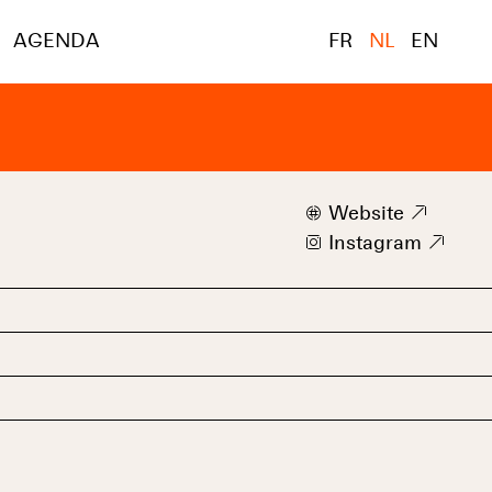
AGENDA
FR
NL
EN
w
Website
9
i
Instagram
9