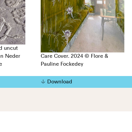
d uncut
an Neder
Care Cover. 2024 © Flore &
e
Pauline Fockedey
Download