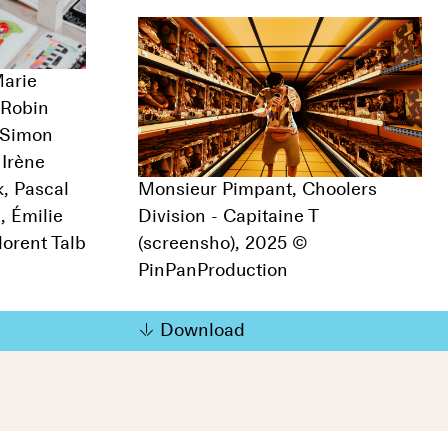
Marie
 Robin
, Simon
 Irène
, Pascal
Monsieur Pimpant, Choolers
, Émilie
Division - Capitaine T
orent Talb
(screensho), 2025 ©
PinPanProduction
Download