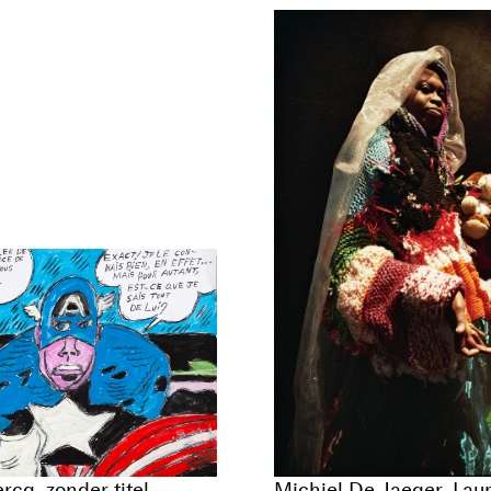
rcq, zonder titel,
Michiel De Jaeger, Lau