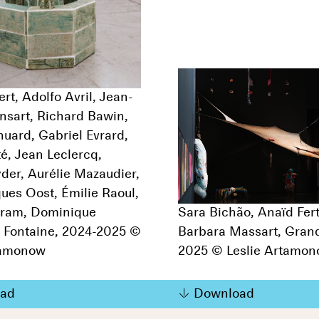
rt, Adolfo Avril, Jean-
nsart, Richard Bawin,
uard, Gabriel Evrard,
é, Jean Leclercq,
der, Aurélie Mazaudier,
ues Oost, Émilie Raoul,
hram, Dominique
Sara Bichão, Anaïd Fert
a Fontaine, 2024-2025 ©
Barbara Massart, Grand
tamonow
2025 © Leslie Artamo
ad
Download