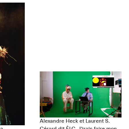
Alexandre Heck et Laurent S.
ra
Gérard dit ÈLG, J'irais faire mon