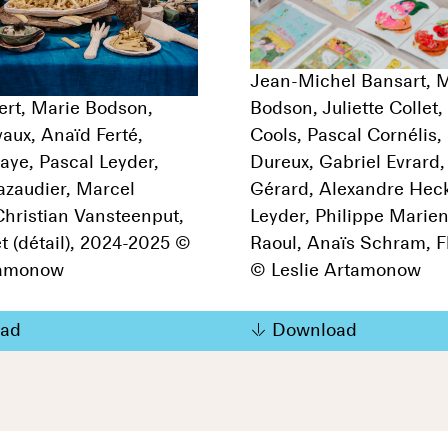
Jean-Michel Bansart, 
ert, Marie Bodson,
Bodson, Juliette Collet,
aux, Anaïd Ferté,
Cools, Pascal Cornélis
aye, Pascal Leyder,
Dureux, Gabriel Evrard,
azaudier, Marcel
Gérard, Alexandre Heck
Christian Vansteenput,
Leyder, Philippe Marien
t (détail), 2024-2025 ©
Raoul, Anaïs Schram, Fl
tamonow
© Leslie Artamonow
ad
Download