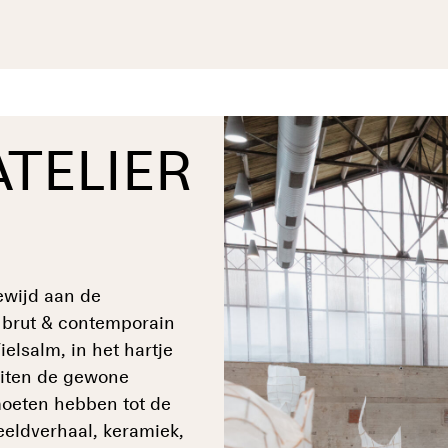
ATELIER
gewijd aan de
t brut & contemporain
elsalm, in het hartje
uiten de gewone
moeten hebben tot de
beeldverhaal, keramiek,