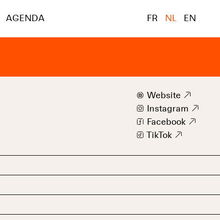
AGENDA
FR
NL
EN
w
Website
9
i
Instagram
9
f
Facebook
9
t
TikTok
9