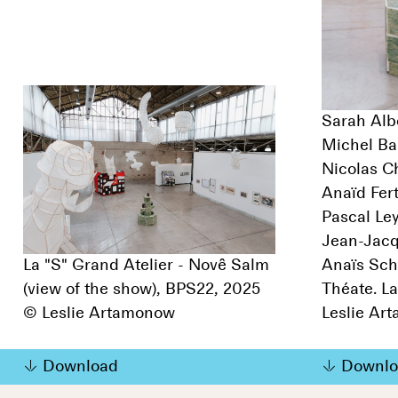
Sarah Albe
Michel Ba
Nicolas Ch
Anaïd Fert
Pascal Ley
Jean-Jacq
La "S" Grand Atelier - Novê Salm
Anaïs Sc
(view of the show), BPS22, 2025
Théate. L
© Leslie Artamonow
Leslie Ar
Download
Downlo