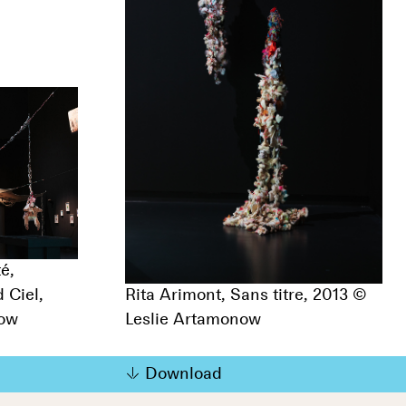
é,
 Ciel,
Rita Arimont, Sans titre, 2013 ©
now
Leslie Artamonow
Download