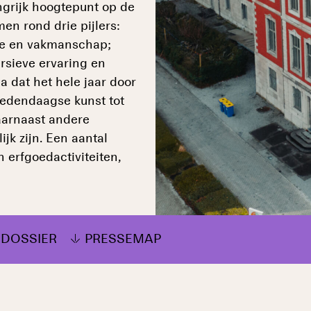
ngrijk hoogtepunt op de
en rond drie pijlers:
tie en vakmanschap;
rsieve ervaring en
a dat het hele jaar door
 hedendaagse kunst tot
daarnaast andere
jk zijn. Een aantal
n erfgoedactiviteiten,
SDOSSIER
PRESSEMAP