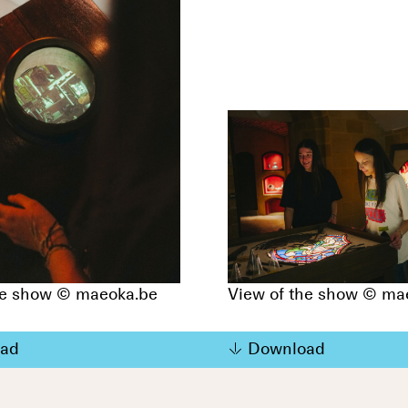
he show © maeoka.be
View of the show © ma
ad
Download