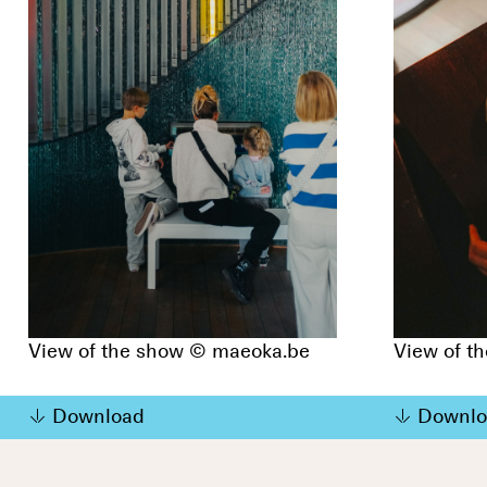
View of the show © maeoka.be
View of t
Download
Downlo