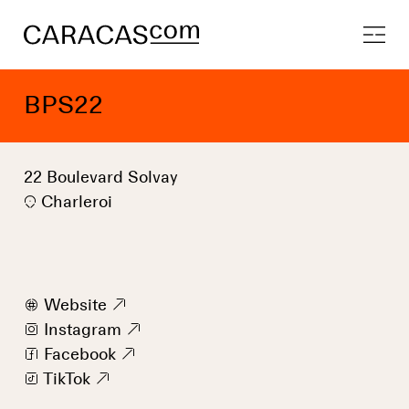
BPS22
22 Boulevard Solvay
Charleroi
w
Website
9
i
Instagram
9
f
Facebook
9
t
TikTok
9