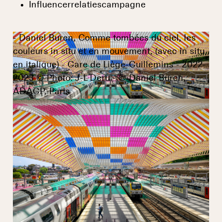
Influencerrelatiescampagne
- Daniel Buren, Comme tombées du ciel, les
couleurs in situ et en mouvement, (avec in situ
en italique) - Gare de Liège-Guillemins - 2022-
2023 © Photo: J-L Deru - © Daniel Buren,
ADAGP, Paris