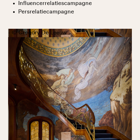
Influencerrelatiescampagne
Persrelatiecampagne
- © Gregory De Leeuw