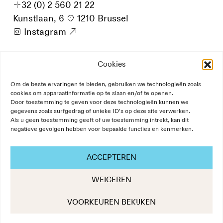
+
32 (0) 2 560 21 22
Kunstlaan, 6
p
1210 Brussel
i
Instagram
9
Cookies
Om de beste ervaringen te bieden, gebruiken we technologieën zoals
cookies om apparaatinformatie op te slaan en/of te openen.
Door toestemming te geven voor deze technologieën kunnen we
gegevens zoals surfgedrag of unieke ID's op deze site verwerken.
Als u geen toestemming geeft of uw toestemming intrekt, kan dit
negatieve gevolgen hebben voor bepaalde functies en kenmerken.
ACCEPTEREN
WEIGEREN
The Art of Communication
VOORKEUREN BEKIJKEN
Design:
NNstudio
/
Development:
Scalp