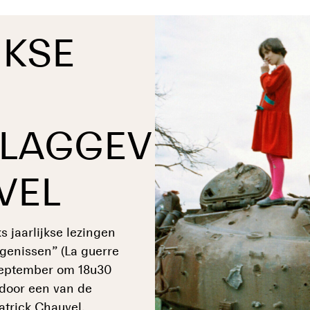
JKSE
LAGGEVER.
VEL
jaarlijkse lezingen
genissen” (La guerre
5 september om 18u30
 door een van de
trick Chauvel.