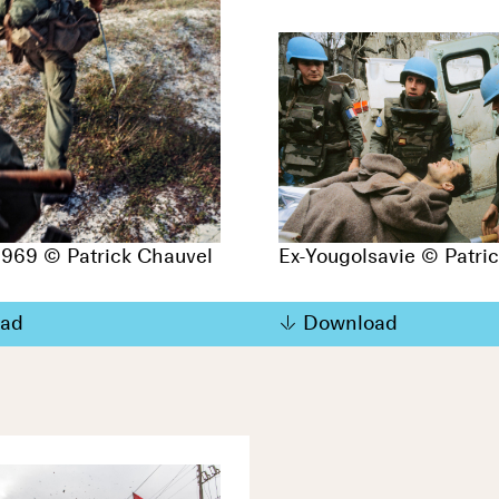
1969 © Patrick Chauvel
Ex-Yougolsavie © Patri
ad
Download