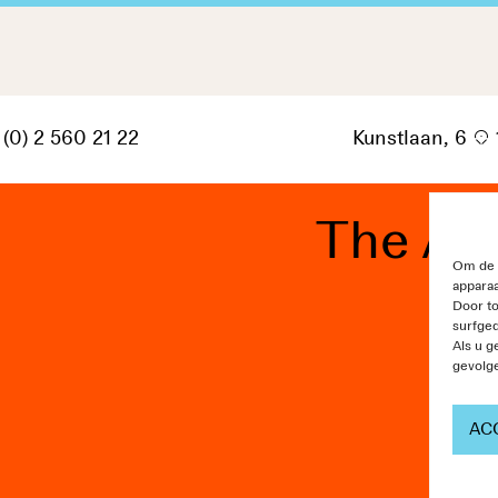
 (0) 2 560 21 22
Kunstlaan, 6
p
The Ar
Om de b
apparaa
Door t
surfged
Als u g
gevolg
AC