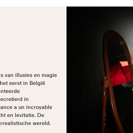
 van illusies en magie
et eerst in België
enteerde
gecreëerd in
rance a un incroyable
ht en levitatie. De
rrealistische wereld.