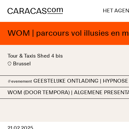
HET AGE
WOM | parcours vol illusies en 
Tour & Taxis Shed 4 bis
Brussel
GEESTELIJKE ONTLADING | HYPNOS
#
evenement
WOM (DOOR TEMPORA) | ALGEMENE PRESENTA
21.02.2025