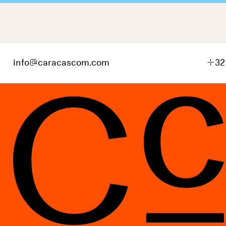
info
@
caracascom.com
+
32