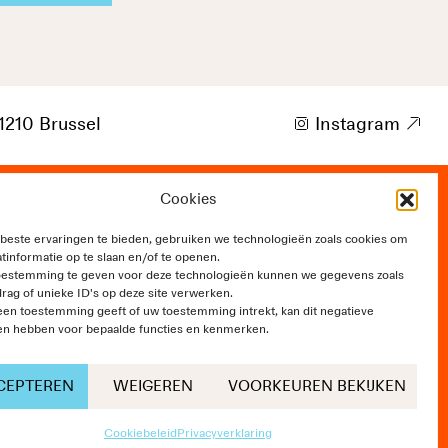
1210 Brussel
i
Instagram
9
Cookies
t of Communication
este ervaringen te bieden, gebruiken we technologieën zoals cookies om
tinformatie op te slaan en/of te openen.
oestemming te geven voor deze technologieën kunnen we gegevens zoals
rag of unieke ID's op deze site verwerken.
een toestemming geeft of uw toestemming intrekt, kan dit negatieve
en hebben voor bepaalde functies en kenmerken.
CEPTEREN
WEIGEREN
VOORKEUREN BEKIJKEN
Design:
NNstudio
/
Development:
Scalp
Cookiebeleid
Privacyverklaring