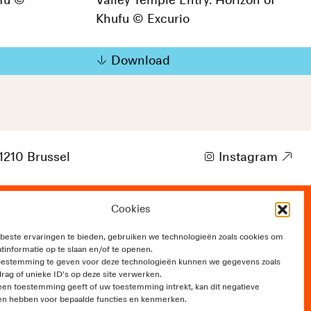
fu ©
Valley Temple Entry. Horizon of
Khufu © Excurio
Download
1210 Brussel
i
Instagram
9
Cookies
t of Communication
este ervaringen te bieden, gebruiken we technologieën zoals cookies om
tinformatie op te slaan en/of te openen.
oestemming te geven voor deze technologieën kunnen we gegevens zoals
rag of unieke ID's op deze site verwerken.
een toestemming geeft of uw toestemming intrekt, kan dit negatieve
en hebben voor bepaalde functies en kenmerken.