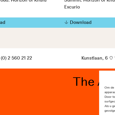
oud. Horizon of Khufu
Summit. Horizon of Khu
Excurio
ad
Download
 (0) 2 560 21 22
Kunstlaan, 6
p
The Ar
Om de b
apparaa
Door t
surfged
Als u g
gevolg