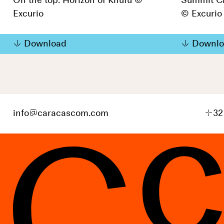
On the top. Horizon of Khufu ©
Summit Cl
Excurio
© Excurio
Download
Downlo
info
@
caracascom.com
+
32