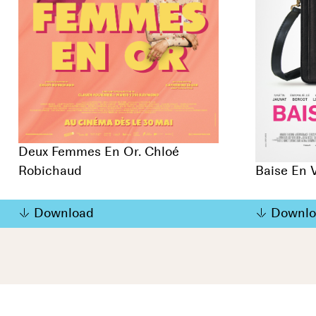
Deux Femmes En Or. Chloé
Robichaud
Baise En V
Download
Downlo