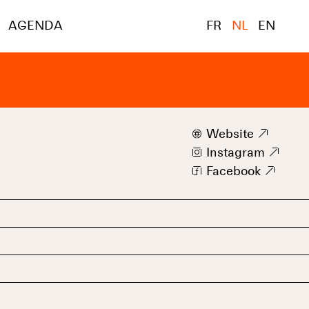
AGENDA
FR
NL
EN
w
Website
9
i
Instagram
9
f
Facebook
9