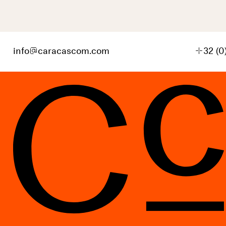
info
@
caracascom.com
+
32 (0