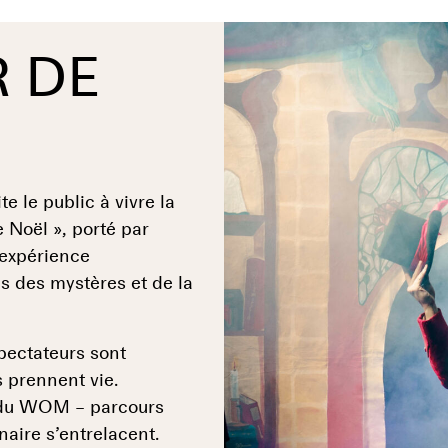
 DE
e le public à vivre la
 Noël », porté par
expérience
us des mystères et de la
pectateurs sont
s prennent vie.
 du WOM – parcours
inaire s’entrelacent.