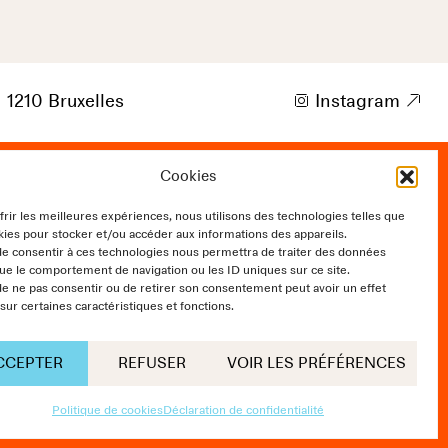
p
1210 Bruxelles
i
Instagram
9
Cookies
t of Communication
frir les meilleures expériences, nous utilisons des technologies telles que
kies pour stocker et/ou accéder aux informations des appareils.
 de consentir à ces technologies nous permettra de traiter des données
que le comportement de navigation ou les ID uniques sur ce site.
 de ne pas consentir ou de retirer son consentement peut avoir un effet
 sur certaines caractéristiques et fonctions.
CCEPTER
REFUSER
VOIR LES PRÉFÉRENCES
Design:
NNstudio
/
Development:
Scalp
Politique de cookies
Déclaration de confidentialité