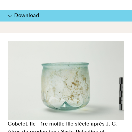
Download
Gobelet. IIe - 1re moitié IIIe siècle après J.-C.
Aires de production : Syrie-Palestine et